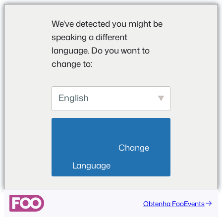
We've detected you might be
speaking a different
language. Do you want to
change to:
English
                        Change 
Language                    
Saltar
Obtenha FooEvents
para
o