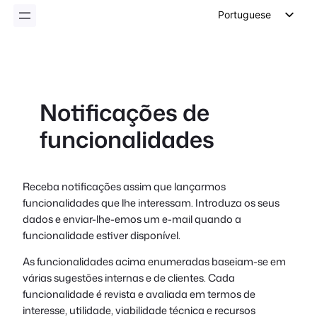
conteúdo
Portuguese
English
German
Dutch
Notificações de
Spanish
funcionalidades
Italian
French
Polish
Receba notificações assim que lançarmos
funcionalidades que lhe interessam. Introduza os seus
Czech
dados e enviar-lhe-emos um e-mail quando a
Greek
funcionalidade estiver disponível.
As funcionalidades acima enumeradas baseiam-se em
várias sugestões internas e de clientes. Cada
funcionalidade é revista e avaliada em termos de
interesse, utilidade, viabilidade técnica e recursos