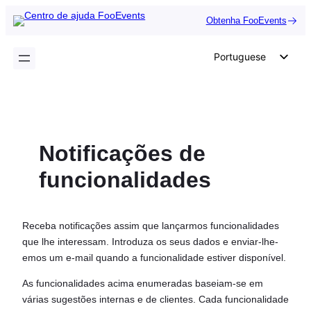
Saltar
Obtenha FooEvents
para
o
Portuguese
conteúdo
English
German
Dutch
Notificações de
Spanish
Italian
funcionalidades
French
Polish
Receba notificações assim que lançarmos funcionalidades
Czech
que lhe interessam. Introduza os seus dados e enviar-lhe-
emos um e-mail quando a funcionalidade estiver disponível.
Greek
As funcionalidades acima enumeradas baseiam-se em
várias sugestões internas e de clientes. Cada funcionalidade