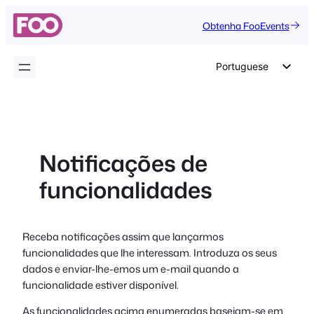
Saltar
Obtenha FooEvents
para
o
conteúdo
Portuguese
English
German
Dutch
Notificações de
Spanish
funcionalidades
Italian
French
Polish
Receba notificações assim que lançarmos
funcionalidades que lhe interessam. Introduza os seus
Czech
dados e enviar-lhe-emos um e-mail quando a
Greek
funcionalidade estiver disponível.
As funcionalidades acima enumeradas baseiam-se em