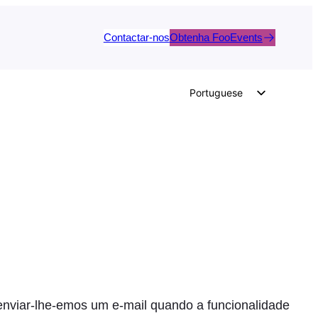
Contactar-nos
Obtenha FooEvents
Portuguese
English
German
Dutch
Spanish
Italian
French
Polish
Czech
Greek
enviar-lhe-emos um e-mail quando a funcionalidade