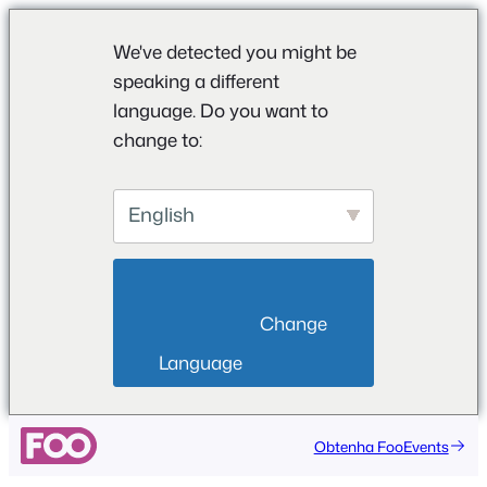
We've detected you might be
speaking a different
language. Do you want to
change to:
English
                        Change 
Language                    
Saltar
Obtenha FooEvents
para
o