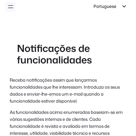
conteúdo
Portuguese
English
German
Dutch
Notificações de
Spanish
funcionalidades
Italian
French
Polish
Receba notificações assim que lançarmos
funcionalidades que lhe interessam. Introduza os seus
Czech
dados e enviar-lhe-emos um e-mail quando a
Greek
funcionalidade estiver disponível.
As funcionalidades acima enumeradas baseiam-se em
várias sugestões internas e de clientes. Cada
funcionalidade é revista e avaliada em termos de
interesse, utilidade, viabilidade técnica e recursos