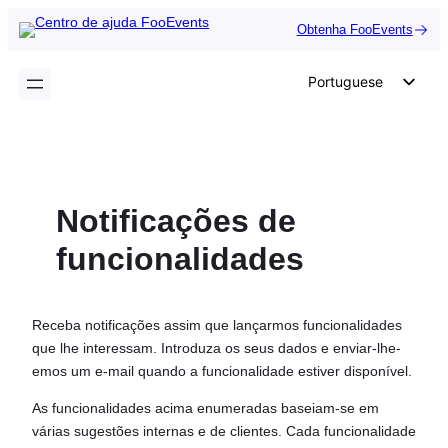
Saltar
Obtenha FooEvents
para
o
Portuguese
conteúdo
English
German
Dutch
Notificações de
Spanish
Italian
funcionalidades
French
Polish
Receba notificações assim que lançarmos funcionalidades
Czech
que lhe interessam. Introduza os seus dados e enviar-lhe-
emos um e-mail quando a funcionalidade estiver disponível.
Greek
As funcionalidades acima enumeradas baseiam-se em
várias sugestões internas e de clientes. Cada funcionalidade