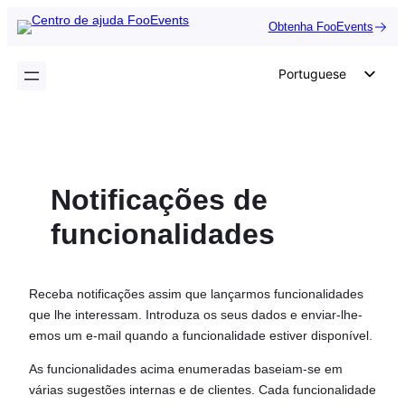
Saltar
Obtenha FooEvents
para
o
Portuguese
conteúdo
English
German
Dutch
Notificações de
Spanish
Italian
funcionalidades
French
Polish
Receba notificações assim que lançarmos funcionalidades
Czech
que lhe interessam. Introduza os seus dados e enviar-lhe-
emos um e-mail quando a funcionalidade estiver disponível.
Greek
As funcionalidades acima enumeradas baseiam-se em
várias sugestões internas e de clientes. Cada funcionalidade