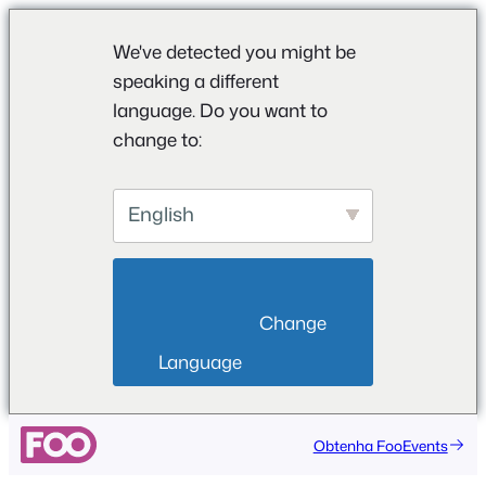
We've detected you might be
speaking a different
language. Do you want to
change to:
English
                        Change 
Language                    
Saltar
Obtenha FooEvents
para
o