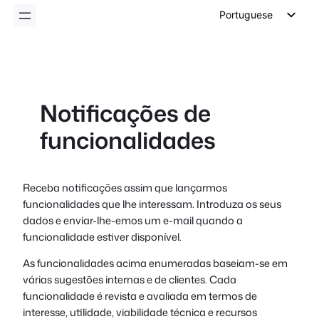
conteúdo
Portuguese
English
German
Dutch
Notificações de
Spanish
funcionalidades
Italian
French
Polish
Receba notificações assim que lançarmos
funcionalidades que lhe interessam. Introduza os seus
Czech
dados e enviar-lhe-emos um e-mail quando a
Greek
funcionalidade estiver disponível.
As funcionalidades acima enumeradas baseiam-se em
várias sugestões internas e de clientes. Cada
funcionalidade é revista e avaliada em termos de
interesse, utilidade, viabilidade técnica e recursos