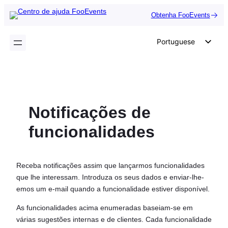
Saltar
Obtenha FooEvents
para
o
Portuguese
conteúdo
English
German
Dutch
Notificações de
Spanish
Italian
funcionalidades
French
Polish
Receba notificações assim que lançarmos funcionalidades
Czech
que lhe interessam. Introduza os seus dados e enviar-lhe-
emos um e-mail quando a funcionalidade estiver disponível.
Greek
As funcionalidades acima enumeradas baseiam-se em
várias sugestões internas e de clientes. Cada funcionalidade