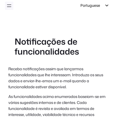
conteúdo
Portuguese
English
German
Dutch
Notificações de
Spanish
funcionalidades
Italian
French
Polish
Receba notificações assim que lançarmos
funcionalidades que lhe interessam. Introduza os seus
Czech
dados e enviar-lhe-emos um e-mail quando a
Greek
funcionalidade estiver disponível.
As funcionalidades acima enumeradas baseiam-se em
várias sugestões internas e de clientes. Cada
funcionalidade é revista e avaliada em termos de
interesse, utilidade, viabilidade técnica e recursos