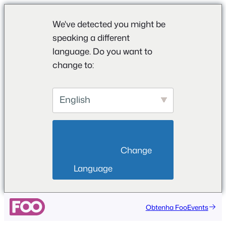
We've detected you might be
speaking a different
language. Do you want to
change to:
English
                        Change 
Language                    
Saltar
Obtenha FooEvents
para
o