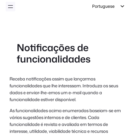
conteúdo
Portuguese
English
German
Dutch
Notificações de
Spanish
funcionalidades
Italian
French
Polish
Receba notificações assim que lançarmos
funcionalidades que lhe interessam. Introduza os seus
Czech
dados e enviar-lhe-emos um e-mail quando a
Greek
funcionalidade estiver disponível.
As funcionalidades acima enumeradas baseiam-se em
várias sugestões internas e de clientes. Cada
funcionalidade é revista e avaliada em termos de
interesse, utilidade, viabilidade técnica e recursos