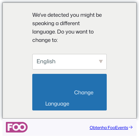
We've detected you might be
speaking a different
language. Do you want to
change to:
English
                        Change 
Language                    
Saltar
Obtenha FooEvents
para
o