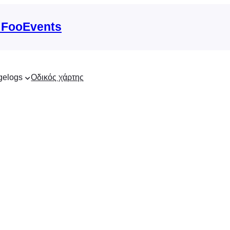
 FooEvents
gelogs
Οδικός χάρτης