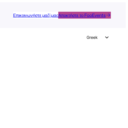
Επικοινωνήστε μαζί μας
Αποκτήστε το FooEvents
Greek
English
German
Dutch
Spanish
Italian
Portuguese
French
Polish
Czech