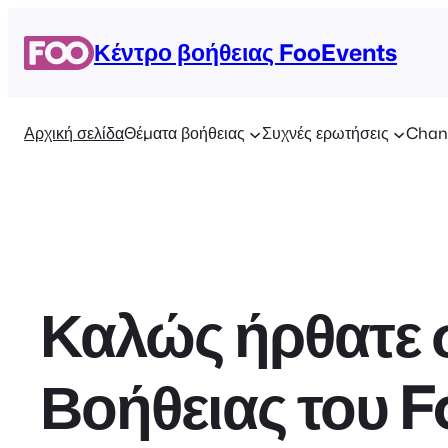
Μετάβαση
στο
Κέντρο βοήθειας FooEvents
περιεχόμενο
Αρχική σελίδα
Θέματα βοήθειας
Συχνές ερωτήσεις
Chan
Καλώς ήρθατε 
Βοήθειας του 