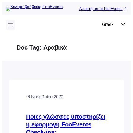
Μετάβαση
Αποκτήστε το FooEvents
στο
περιεχόμενο
Greek
English
German
Doc Tag:
Αραβικά
Dutch
Spanish
Italian
Portuguese
French
·
9 Νοεμβρίου 2020
Polish
Czech
Ποιες γλώσσες υποστηρίζει
η εφαρμογή FooEvents
Check-ins;