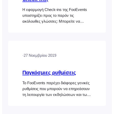
Η εφαρμογή Check-ins της FooEvents
υποστηρίζει προς το παρόν τις
ακόλουθες γλώσσες: Μπορείτε να
αλλάξετε τις προτιμήσεις γλώσσας ανά
πάσα στιγμή από τις ρυθμίσεις της
συσκευής σας, ώστε να χρησιμοποιείτε
την εφαρμογή Check-ins στην εγγενή
έκδοση μιας από τις υποστηριζόμενες
·
27 Νοεμβρίου 2019
γλώσσες
Παγκόσμιες ρυθμίσεις
Το FooEvents παρέχει διάφορες γενικές
ρυθμίσεις που μπορούν να επηρεάσουν
τη λειτουργία των εκδηλώσεων και των
εισιτηρίων σας. Μπορείτε επίσης να
προσαρμόσετε την εμφάνιση της
εφαρμογής FooEvents Check-ins στις