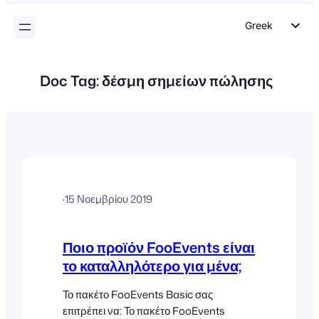
περιεχόμενο
Greek
English
German
Doc Tag:
δέσμη σημείων πώλησης
Dutch
Spanish
Italian
Portuguese
French
·
15 Νοεμβρίου 2019
Polish
Czech
Ποιο προϊόν FooEvents είναι
το καταλληλότερο για μένα;
Το πακέτο FooEvents Basic σας
επιτρέπει να: Το πακέτο FooEvents