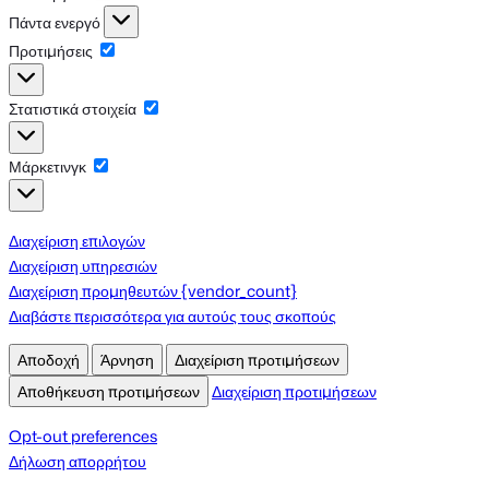
Λειτουργικό
Πάντα ενεργό
Προτιμήσεις
Προτιμήσεις
Στατιστικά στοιχεία
Στατιστικά
στοιχεία
Μάρκετινγκ
Μάρκετινγκ
Διαχείριση επιλογών
Διαχείριση υπηρεσιών
Διαχείριση προμηθευτών {vendor_count}
Διαβάστε περισσότερα για αυτούς τους σκοπούς
Αποδοχή
Άρνηση
Διαχείριση προτιμήσεων
Αποθήκευση προτιμήσεων
Διαχείριση προτιμήσεων
Opt-out preferences
Δήλωση απορρήτου