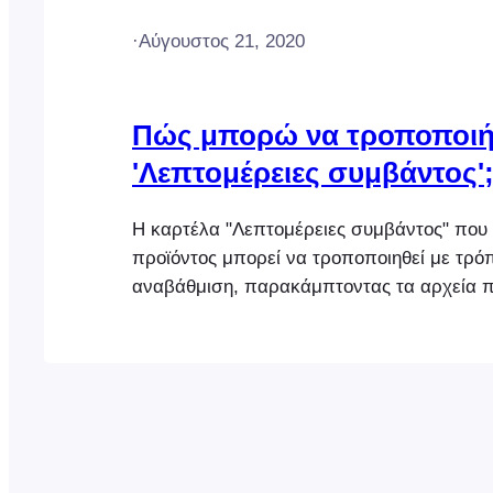
·
Αύγουστος 21, 2020
Πώς μπορώ να τροποποιή
'Λεπτομέρειες συμβάντος'
Η καρτέλα "Λεπτομέρειες συμβάντος" που 
προϊόντος μπορεί να τροποποιηθεί με τρό
αναβάθμιση, παρακάμπτοντας τα αρχεία 
Αντιγράψτε το πρότυπο eventtab.php που 
τοποθεσία: wp-content/plugins/fooevents/t
Ανεβάστε το αρχείο στην ακόλουθη τοποθε
θέματος: wp-
content/themes/YOUR_THEME_NAME/fooeve
Προειδοποίηση: Μην επεξεργάζεστε αυτά τα
πρόσθετο FooEvents [...]