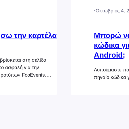
·
Οκτώβριος 4, 
σω την καρτέλα
Μπορώ να
;
κώδικα γι
Android;
βρίσκεται στη σελίδα
πο ασφαλή για την
Λυπούμαστε που
προτύπων FooEvents.
πηγαίο κώδικα γ
βρίσκεται στην ακόλουθη
emplates/eventtab.php
σία στον κατάλογο του
nts/templates/eventtab.php
 αρχεία μέσα στο ίδιο το