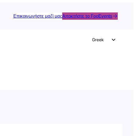
Επικοινωνήστε μαζί μας
Αποκτήστε το FooEvents
Greek
English
German
Dutch
Spanish
Italian
Portuguese
French
Polish
Czech