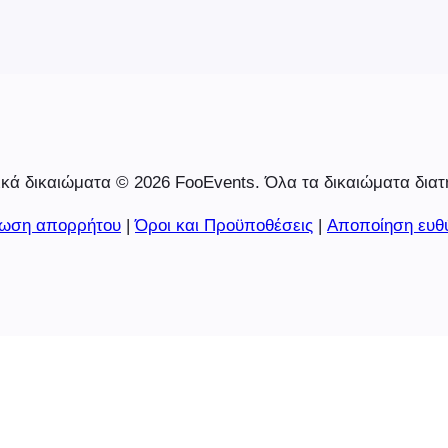
κά δικαιώματα © 2026 FooEvents. Όλα τα δικαιώματα διατ
ωση απορρήτου
|
Όροι και Προϋποθέσεις
|
Αποποίηση ευθ