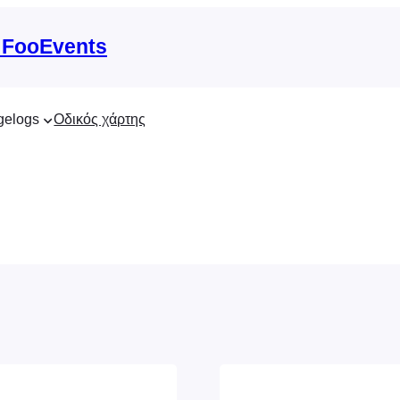
 FooEvents
gelogs
Οδικός χάρτης