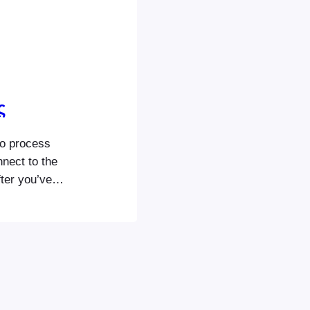
ς
to process
nnect to the
fter you’ve
of all your
ored on your
Commerce