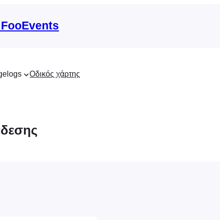
 FooEvents
gelogs
Οδικός χάρτης
νδεσης