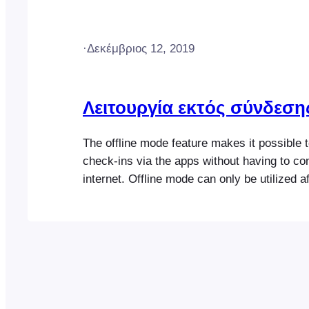
·
Δεκέμβριος 12, 2019
Λειτουργία εκτός σύνδεση
The offline mode feature makes it possible 
check-ins via the apps without having to co
internet. Offline mode can only be utilized a
logged in and completed an initial download 
relevant attendee data. All check-ins are st
device and can be synced with your Woo
database…