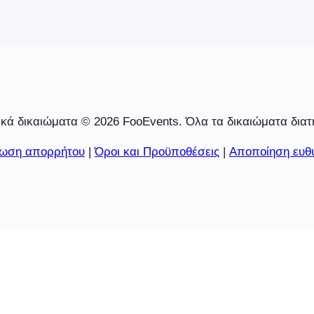
κά δικαιώματα © 2026 FooEvents. Όλα τα δικαιώματα διατ
ωση απορρήτου
|
Όροι και Προϋποθέσεις
|
Αποποίηση ευθ