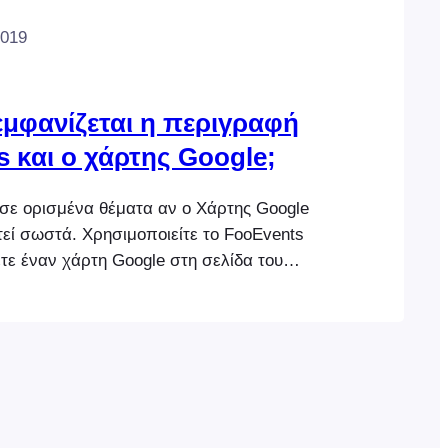
2019
 εμφανίζεται η περιγραφή
 και ο χάρτης Google;
 σε ορισμένα θέματα αν ο Χάρτης Google
τεί σωστά. Χρησιμοποιείτε το FooEvents
τε έναν χάρτη Google στη σελίδα του
 Αν ναι, ακολουθήστε τα παρακάτω
είτε ότι έχετε αποθηκεύσει ένα έγκυρο
 Χαρτών Google στο FooEvents > Ρυθμίσεις
> Χάρτες Google Εάν