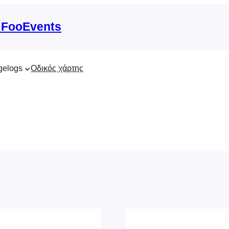
 FooEvents
gelogs
Οδικός χάρτης