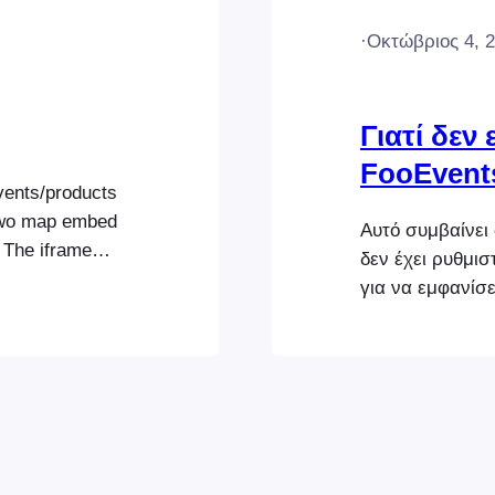
·
Οκτώβριος 4, 
Γιατί δεν
FooEvents
vents/products
two map embed
Αυτό συμβαίνει
 The iframe
δεν έχει ρυθμισ
 Simply select
για να εμφανίσε
GPS coordinates
προϊόντος σας;
od 2:
βήματα: Βεβαιωθ
κλειδί API των
> Ενσωμάτωση 