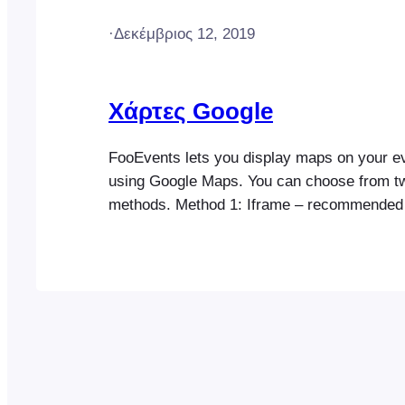
·
Δεκέμβριος 12, 2019
Χάρτες Google
FooEvents lets you display maps on your e
using Google Maps. You can choose from 
methods. Method 1: Iframe – recommended
method is simple, free, and easy to set up.
the iframe method and enter your venue’s 
when editing your events (see below). Meth
JavaScript…