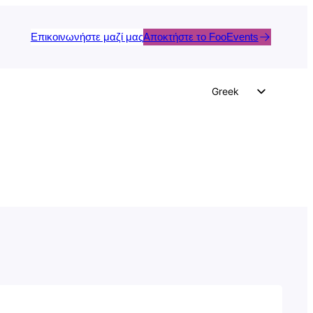
Επικοινωνήστε μαζί μας
Αποκτήστε το FooEvents
Greek
English
German
Dutch
Spanish
Italian
Portuguese
French
Polish
Czech