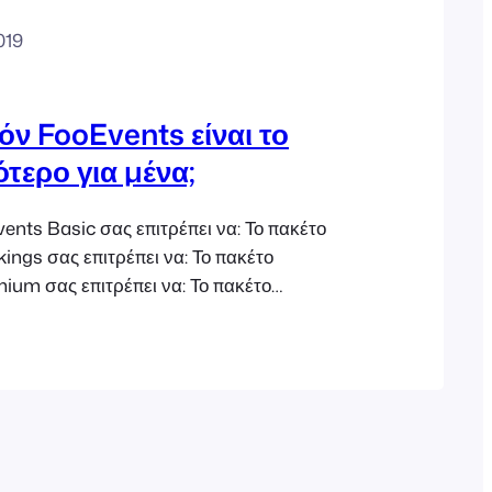
019
όν FooEvents είναι το
τερο για μένα;
ents Basic σας επιτρέπει να: Το πακέτο
ngs σας επιτρέπει να: Το πακέτο
ium σας επιτρέπει να: Το πακέτο
 of Sale σας επιτρέπει να: Λεπτομερείς
ε επέκτασης προσθέτου: FooEvents POS
S (point of sale) είναι ένα διαδικτυακό
ίου πώλησης για το WooCommerce που
δικό σας…