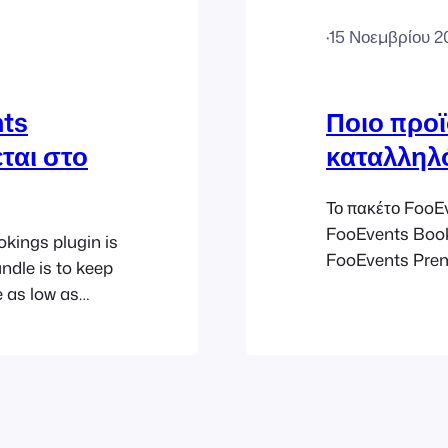
·
15 Νοεμβρίου 2
nts
Ποιο προϊ
ται στο
καταλληλό
Το πακέτο FooEv
FooEvents Booki
kings plugin is
FooEvents Prem
ndle is to keep
FooEvents Point
 as low as
περιγραφές κάθ
n the FooEvents
Το FooEvents PO
dded value,
πρόσθετο σημε
ce plugin and…
λειτουργεί στο 