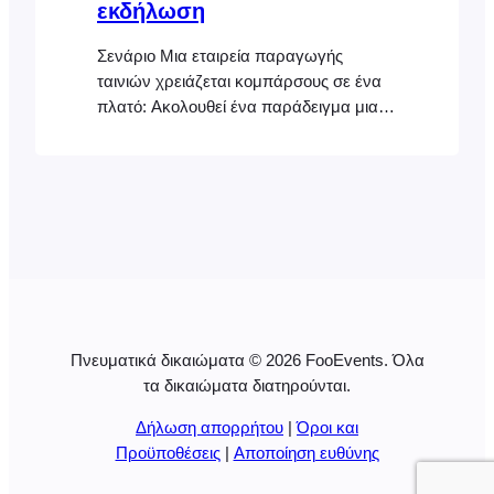
εκδήλωση
Σενάριο Μια εταιρεία παραγωγής
ταινιών χρειάζεται κομπάρσους σε ένα
πλατό: Ακολουθεί ένα παράδειγμα μιας
τέτοιας εκδήλωσης: Κομπάρσος ταινίας
(Εκδήλωση με δωρεάν εγγραφή / λίστα
αναμονής) Σε αυτό το έγγραφο
βοήθειας, θα περιγράψουμε τη
συγκεκριμένη διαμόρφωση που
απαιτείται για την κάλυψη όλων των
παραπάνω απαιτήσεων. Αυτό το
έγγραφο βοήθειας προϋποθέτει ότι έχετε
ήδη εγκαταστήσει τα FooEvents και
Πνευματικά δικαιώματα © 2026 FooEvents. Όλα
WooCommerce σε έναν ιστότοπο
τα δικαιώματα διατηρούνται.
WordPress και…
Δήλωση απορρήτου
|
Όροι και
Προϋποθέσεις
|
Αποποίηση ευθύνης