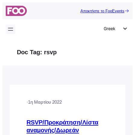
Μετάβαση
Αποκτήστε το FooEvents
στο
περιεχόμενο
Greek
English
German
Doc Tag:
rsvp
Dutch
Spanish
Italian
Portuguese
French
·
1η Μαρτίου 2022
Polish
Czech
RSVP/Προκράτηση/Λίστα
αναμονής/Δωρεάν