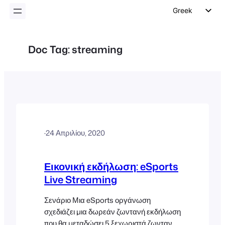
Greek
English
German
Doc Tag:
streaming
Dutch
Spanish
Italian
Portuguese
French
·
24 Απριλίου, 2020
Polish
Czech
Εικονική εκδήλωση: eSports
Live Streaming
Σενάριο Μια eSports οργάνωση
σχεδιάζει μια δωρεάν ζωντανή εκδήλωση
που θα μεταδώσει 5 ξεχωριστά ζωντανά