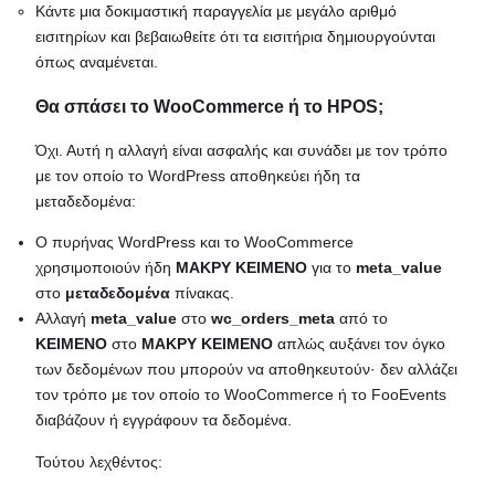
Κάντε μια δοκιμαστική παραγγελία με μεγάλο αριθμό
εισιτηρίων και βεβαιωθείτε ότι τα εισιτήρια δημιουργούνται
όπως αναμένεται.
Θα σπάσει το WooCommerce ή το HPOS;
Όχι. Αυτή η αλλαγή είναι ασφαλής και συνάδει με τον τρόπο
με τον οποίο το WordPress αποθηκεύει ήδη τα
μεταδεδομένα:
Ο πυρήνας WordPress και το WooCommerce
χρησιμοποιούν ήδη
ΜΑΚΡΥ ΚΕΙΜΕΝΟ
για το
meta_value
στο
μεταδεδομένα
πίνακας.
Αλλαγή
meta_value
στο
wc_orders_meta
από το
ΚΕΙΜΕΝΟ
στο
ΜΑΚΡΥ ΚΕΙΜΕΝΟ
απλώς αυξάνει τον όγκο
των δεδομένων που μπορούν να αποθηκευτούν· δεν αλλάζει
τον τρόπο με τον οποίο το WooCommerce ή το FooEvents
διαβάζουν ή εγγράφουν τα δεδομένα.
Τούτου λεχθέντος: