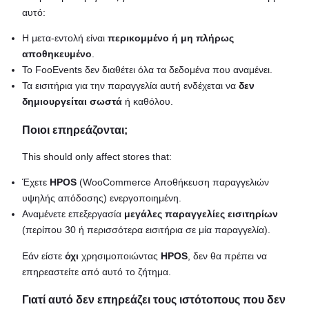
αυτό:
Η μετα-εντολή είναι
περικομμένο ή μη πλήρως
αποθηκευμένο
.
Το FooEvents δεν διαθέτει όλα τα δεδομένα που αναμένει.
Τα εισιτήρια για την παραγγελία αυτή ενδέχεται να
δεν
δημιουργείται σωστά
ή καθόλου.
Ποιοι επηρεάζονται;
This should only affect stores that:
Έχετε
HPOS
(WooCommerce Αποθήκευση παραγγελιών
υψηλής απόδοσης) ενεργοποιημένη.
Αναμένετε επεξεργασία
μεγάλες παραγγελίες εισιτηρίων
(περίπου 30 ή περισσότερα εισιτήρια σε μία παραγγελία).
Εάν είστε
όχι
χρησιμοποιώντας
HPOS
, δεν θα πρέπει να
επηρεαστείτε από αυτό το ζήτημα.
Γιατί αυτό δεν επηρεάζει τους ιστότοπους που δεν