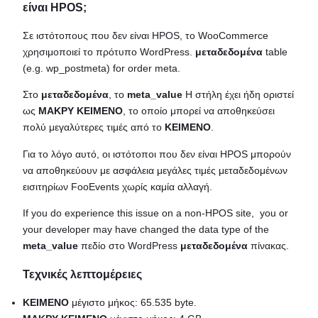
είναι HPOS;
Σε ιστότοπους που δεν είναι HPOS, το WooCommerce
χρησιμοποιεί το πρότυπο WordPress.
μεταδεδομένα
table
(e.g. wp_postmeta) for order meta.
Στο
μεταδεδομένα
, το
meta_value
Η στήλη έχει ήδη οριστεί
ως
ΜΑΚΡΥ ΚΕΙΜΕΝΟ
, το οποίο μπορεί να αποθηκεύσει
πολύ μεγαλύτερες τιμές από το
ΚΕΙΜΕΝΟ
.
Για το λόγο αυτό, οι ιστότοποι που δεν είναι HPOS μπορούν
να αποθηκεύουν με ασφάλεια μεγάλες τιμές μεταδεδομένων
εισιτηρίων FooEvents χωρίς καμία αλλαγή.
If you do experience this issue on a non-HPOS site, you or
your developer may have changed the data type of the
meta_value
πεδίο στο WordPress
μεταδεδομένα
πίνακας.
Τεχνικές λεπτομέρειες
ΚΕΙΜΕΝΟ
μέγιστο μήκος: 65.535 byte.