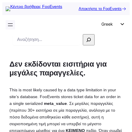
Αποκτήστε το FooEvents
Greek
English
Αναζήτηση
German
Dutch
Δεν εκδίδονται εισιτήρια για
Spanish
μεγάλες παραγγελίες.
Italian
Portuguese
This is most likely caused by a data type limitation in your
French
site’s database. FooEvents stores ticket data for an order in
Polish
a single serialized
meta_value
. Σε μεγάλες παραγγελίες
(περίπου 30+ εισιτήρια σε μία παραγγελία, ανάλογα με το
Czech
πόσα δεδομένα αποθηκεύει κάθε εισιτήριο), αυτή η
σειριοποιημένη τιμή μπορεί να υπερβεί το μέγιστο
επιτρεπόμενο μέγεθος για ένα
ΚΕΙΜΕΝΟ
πεδίο. Όταν συμβεί