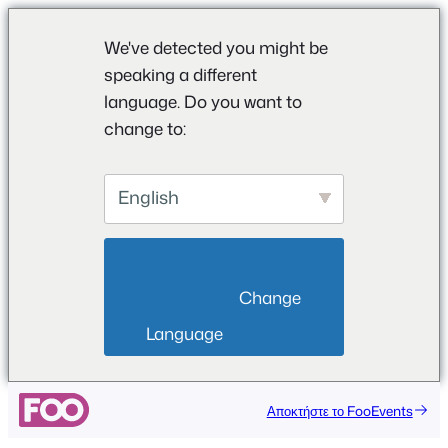
We've detected you might be
speaking a different
language. Do you want to
change to:
English
                        Change 
Language                    
Αποκτήστε το FooEvents