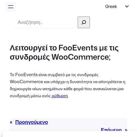
Greek
English
Αναζήτηση
German
Dutch
Λειτουργεί το FooEvents με τις
Spanish
συνδρομές WooCommerce;
Italian
Portuguese
Το FooEvents είναι συμβατό με τις συνδρομές
French
WooCommerce και υπάρχει η δυνατότητα να αποτρέπεται η
Polish
δημιουργία νέων αιτημάτων κάθε φορά που ανανεώνεται μια
συνδρομή μέσω ενός
ρύθμιση
.
Czech
«
Προηγούμενο
Επόμενο
»