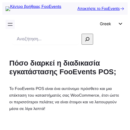
Αποκτήστε το FooEvents
Greek
English
Αναζήτηση
German
Dutch
Πόσο διαρκεί η διαδικασία
Spanish
εγκατάστασης FooEvents POS;
Italian
Portuguese
Το FooEvents POS είναι ένα αυτόνομο πρόσθετο και μια
French
επέκταση του καταστήματός σας WooCommerce, έτσι ώστε
Polish
οι περισσότεροι πελάτες να είναι έτοιμοι και να λειτουργούν
μέσα σε λίγα λεπτά!
Czech