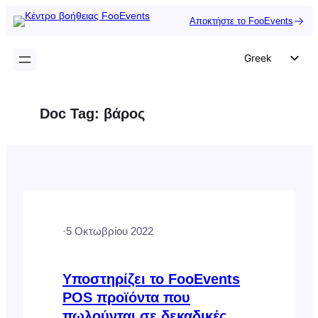
Μετάβαση
Αποκτήστε το FooEvents
στο
περιεχόμενο
Greek
English
German
Doc Tag:
βάρος
Dutch
Spanish
Italian
Portuguese
French
·
5 Οκτωβρίου 2022
Polish
Czech
Υποστηρίζει το FooEvents
POS προϊόντα που
πωλούνται σε δεκαδικές