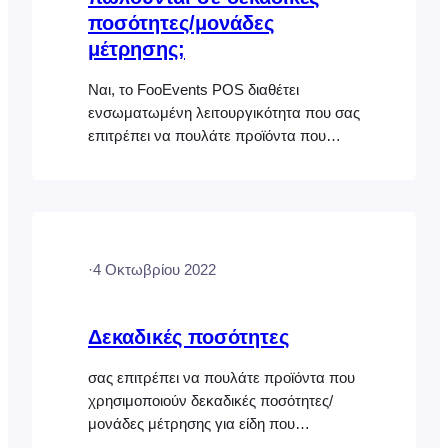
ποσότητες/μονάδες
μέτρησης;
Ναι, το FooEvents POS διαθέτει
ενσωματωμένη λειτουργικότητα που σας
επιτρέπει να πουλάτε προϊόντα που
χρησιμοποιούν δεκαδικές ποσότητες και
μπορείτε ακόμη και να πουλάτε
κανονικά προϊόντα μαζί με προϊόντα
που χρησιμοποιούν δεκαδικές
ποσότητες, αλλά αυτό πρέπει πρώτα να
·
4 Οκτωβρίου 2022
ρυθμιστεί. Για περισσότερες
πληροφορίες ανατρέξτε στο έγγραφο
βοήθειας για τις δεκαδικές ποσότητες.
Δεκαδικές ποσότητες
σας επιτρέπει να πουλάτε προϊόντα που
χρησιμοποιούν δεκαδικές ποσότητες/
μονάδες μέτρησης για είδη που
πωλούνται με βάση το βάρος, το μήκος