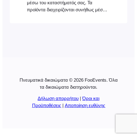
μέσω του καταστήματός σας. Τα
προϊόντα διαχειρίζονται συνήθως μέσω
της ενότητας WooCommerce στον
πίνακα ελέγχου WordPress. Η
εφαρμογή FooEvents POS συνδέεται με
το κατάστημά σας WooCommerce και
ανακτά τις σχετικές πληροφορίες για τα
προϊόντα. Προσθήκη προϊόντων Τα
προϊόντα προστίθενται στο κατάστημά
σας μέσω του backend του
WooCommerce. Στη συνέχεια, η
Πνευματικά δικαιώματα © 2026 FooEvents. Όλα
εφαρμογή FooEvents POS συνδέεται με
τα δικαιώματα διατηρούνται.
το […]
Δήλωση απορρήτου
|
Όροι και
Προϋποθέσεις
|
Αποποίηση ευθύνης