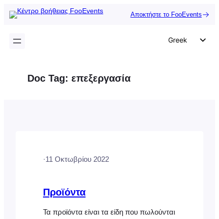
Μετάβαση
Αποκτήστε το FooEvents
στο
περιεχόμενο
Greek
English
German
Doc Tag:
επεξεργασία
Dutch
Spanish
Italian
Portuguese
French
·
11 Οκτωβρίου 2022
Polish
Czech
Προϊόντα
Τα προϊόντα είναι τα είδη που πωλούνται