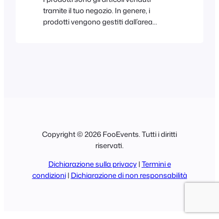
tramite il tuo negozio. In genere, i
prodotti vengono gestiti dall’area
WooCommerce nella tua dashboard
WordPress. L’app FooEvents POS si
collega al tuo negozio WooCommerce e
recupera le informazioni relative ai
prodotti. Aggiunta di prodotti I prodotti
vengono aggiunti al tuo negozio tramite
il backend WooCommerce. FooEvents
POS si collega quindi al tuo…
Copyright © 2026 FooEvents. Tutti i diritti
riservati.
Dichiarazione sulla privacy
|
Termini e
condizioni
|
Dichiarazione di non responsabilità