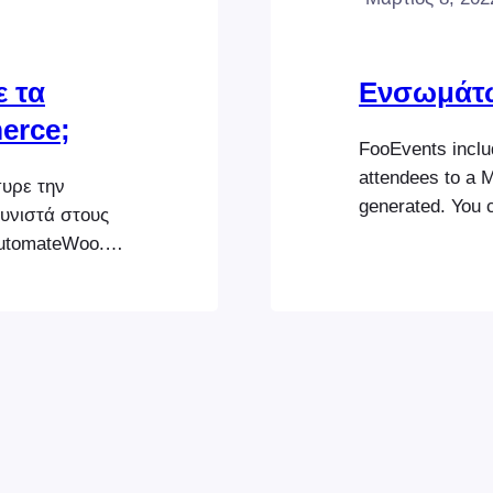
ε τα
Ενσωμάτω
erce;
FooEvents includ
attendees to a M
υρε την
generated. You c
υνιστά στους
specific tags t
AutomateWoo.
list. Before you 
 δεν είναι
WooCommerce plu
erce
the Capture…
ει να
Follow-ups
 ότι δεν θα
ου πρόσθετου.