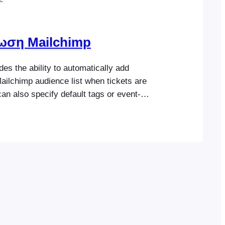
ση Mailchimp
es the ability to automatically add
ailchimp audience list when tickets are
an also specify default tags or event-
hat can be used to segment your Mailchimp
start It’s important that your FooEvents for
gin is up-to-date on your site and that