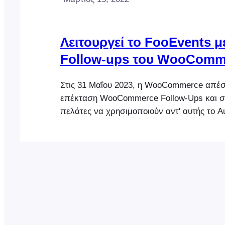
Λειτουργεί το FooEvents μ
Follow-ups του WooComm
Στις 31 Μαΐου 2023, η WooCommerce απέσ
επέκταση WooCommerce Follow-Ups και σ
πελάτες να χρησιμοποιούν αντ' αυτής το 
Ως εκ τούτου, το WooCommerce Follow-ups
πλέον διαθέσιμο για αγορά στο WooComm
Marketplace. Το WooCommerce θα συνεχίσ
υποστηρίζει την επέκταση WooCommerce 
μέχρι τον Μάιο του 2024, ωστόσο, φαίνεται
κυκλοφορήσουν περαιτέρω ενημερώσεις τ