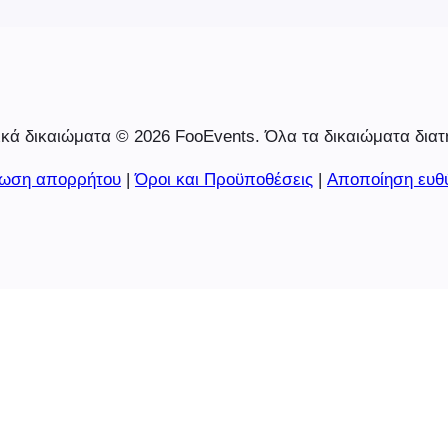
κά δικαιώματα © 2026 FooEvents. Όλα τα δικαιώματα διατ
ωση απορρήτου
|
Όροι και Προϋποθέσεις
|
Αποποίηση ευθ