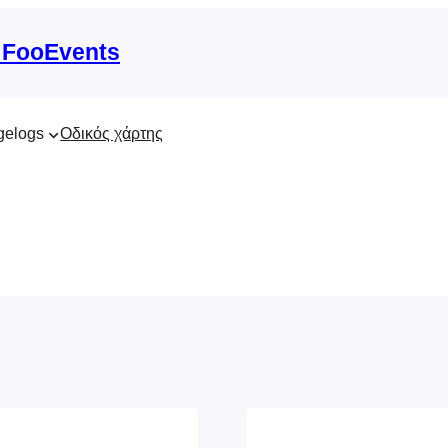
 FooEvents
gelogs
Οδικός χάρτης