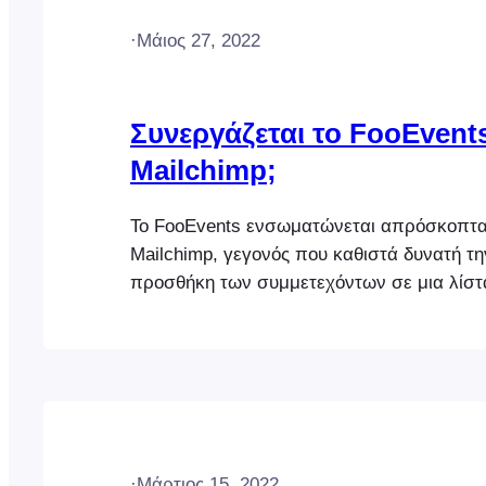
·
Μάιος 27, 2022
Συνεργάζεται το FooEvents
Mailchimp;
Το FooEvents ενσωματώνεται απρόσκοπτα
Mailchimp, γεγονός που καθιστά δυνατή τ
προσθήκη των συμμετεχόντων σε μια λίστα
Mailchimp όταν δημιουργούνται εισιτήρια. 
επίσης να καθορίσετε προεπιλεγμένες ετικέ
για συγκεκριμένες εκδηλώσεις που μπορο
χρησιμοποιηθούν για την τμηματοποίηση τη
Mailchimp. Παρακαλούμε επισκεφθείτε την
ενσωμάτωσης του Mailchimp για περισσότ
πληροφορίες.
·
Μάρτιος 15, 2022