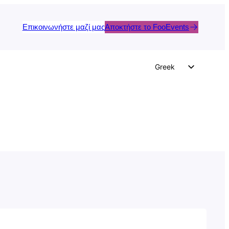
Επικοινωνήστε μαζί μας
Αποκτήστε το FooEvents
Greek
English
German
Dutch
Spanish
Italian
Portuguese
French
Polish
Czech