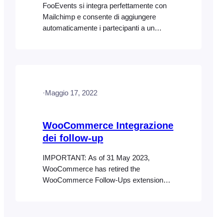
FooEvents si integra perfettamente con
Mailchimp e consente di aggiungere
automaticamente i partecipanti a un
elenco di pubblico Mailchimp quando
vengono generati i biglietti. È inoltre
possibile specificare tag predefiniti o tag
specifici per l'evento che possono essere
utilizzati per segmentare l'elenco di
·
Maggio 17, 2022
Mailchimp. Per ulteriori informazioni,
visitate la sezione dedicata
all'integrazione con Mailchimp.
WooCommerce Integrazione
dei follow-up
IMPORTANT: As of 31 May 2023,
WooCommerce has retired the
WooCommerce Follow-Ups extension
and recommends customers rather use
their AutomateWoo extension.
WooCommerce Follow-ups is no longer