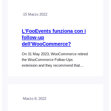
available for purchase on
WooCommerce.com. WooCommerce
·
15 Marzo 2022
will continue to support its
WooCommerce Follow-ups extension
until May 2024, however, it appears no
L'FooEvents funziona con i
further plugin updates will be released by
follow-up
WooCommerce….
dell'WooCommerce?
On 31 May 2023, WooCommerce retired
the WooCommerce Follow-Ups
extension and they recommend that
customers use AutomateWoo instead. As
such, WooCommerce Follow-ups is no
longer available for purchase on the
WooCommerce Marketplace.
WooCommerce will continue to support
·
Marzo 8, 2022
the WooCommerce Follow-ups extension
until May 2024, however, it appears that