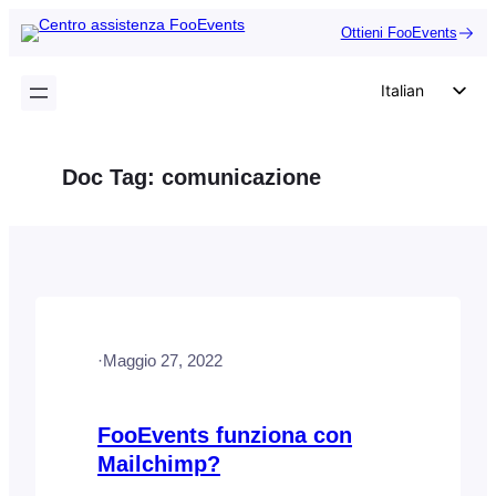
Vai
Ottieni FooEvents
al
contenuto
Italian
English
German
Doc Tag:
comunicazione
Dutch
Spanish
Portuguese
French
Polish
·
Maggio 27, 2022
Czech
Greek
FooEvents funziona con
Mailchimp?