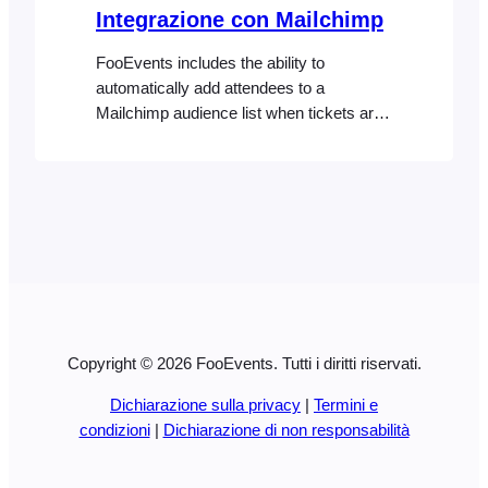
no further plugin updates will be
Integrazione con Mailchimp
released….
FooEvents includes the ability to
automatically add attendees to a
Mailchimp audience list when tickets are
generated. You can also specify default
tags or event-specific tags that can be
used to segment your Mailchimp list.
Before you start It’s important that your
FooEvents for WooCommerce plugin is
up-to-date on your site and that the
Capture…
Copyright © 2026 FooEvents. Tutti i diritti riservati.
Dichiarazione sulla privacy
|
Termini e
condizioni
|
Dichiarazione di non responsabilità