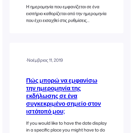
Η ημερομηνία που εμφανίζεται σε ένα
εισιτήριο καθορίζεται από την ημερομηνία
που έχει εισαχθεί στις ρυθμίσεις
συμβάντος. Η μορφή της ημερομηνίας
καθορίζεται από τη μορφή ημερομηνίας
WordPress. Το FooEvents υποστηρίζει
επί του παρόντος μόνο τις
προεπιλεγμένες μορφές ημερομηνίας
·
Νοέμβριος 11, 2019
στην αγγλική έκδοση του WordPress,
καθώς και ορισμένες προσαρμοσμένες
μορφές ημερομηνίας. Παρακαλούμε
Πώς μπορώ να εμφανίσω
ανατρέξτε σε αυτό το
την ημερομηνία της
εκδήλωσης σε ένα
συγκεκριμένο σημείο στον
ιστότοπό μου;
If you would like to have the date display
in a specific place you might have to do