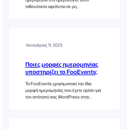
πιθανότατα οφείλεται σε μη
υποστηριζόμενη μορφή ημερομηνίας.
Παρακαλούμε διαβάστε αυτό το έγγραφο
βοήθειας που περιέχει μια λίστα με όλες
τις μορφές ημερομηνίας που υποστηρίζει
σήμερα το FooEvents.
·
Ιανουάριος 11, 2023
Ποιες μορφές ημερομηνίας
υποστηρίζει το FooEvents;
Το FooEvents χρησιμοποιεί την ίδια
μορφή ημερομηνίας που έχετε ορίσει για
τον ιστότοπό σας WordPress στην
ενότητα Ρυθμίσεις > Γενικά. Το
FooEvents υποστηρίζει τις
προεπιλεγμένες μορφές ημερομηνίας του
WordPress καθώς και ορισμένες