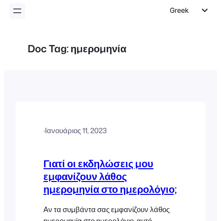
Greek
English
German
Doc Tag:
ημερομηνία
Dutch
Spanish
Italian
Portuguese
French
·
Ιανουάριος 11, 2023
Polish
Czech
Γιατί οι εκδηλώσεις μου
εμφανίζουν λάθος
ημερομηνία στο ημερολόγιο;
Αν τα συμβάντα σας εμφανίζουν λάθος
ημερομηνία στο ημερολόγιο, αυτό