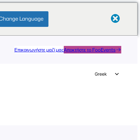
Change Language
Επικοινωνήστε μαζί μας
Αποκτήστε το FooEvents
Greek
English
German
Dutch
Spanish
Italian
Portuguese