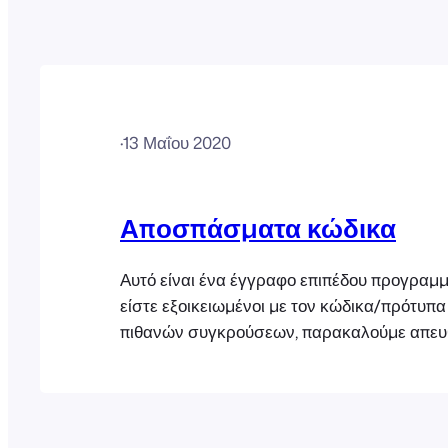
·
13 Μαΐου 2020
Αποσπάσματα κώδικα
Αυτό είναι ένα έγγραφο επιπέδου προγραμμ
είστε εξοικειωμένοι με τον κώδικα/πρότυπα
πιθανών συγκρούσεων, παρακαλούμε απευθ
έναν προγραμματιστή που είναι εξοικειωμέν
FooEvents ή/και το WooCommerce. Σημαντ
το πρώτα Αυτά τα αποσπάσματα παρέχονται
και δεν αποτελούν μέρος της προσφοράς το