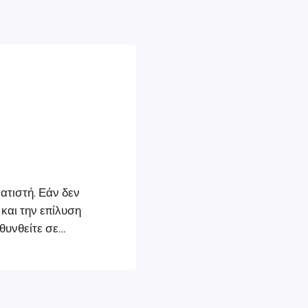
ατιστή. Εάν δεν
 και την επίλυση
υνθείτε σε
ος με το
ικό, διαβάστε
 από ευγένεια
υ προϊόντος