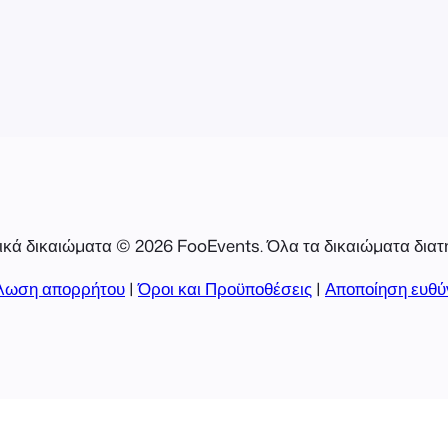
εν είναι
κά δικαιώματα © 2026 FooEvents. Όλα τα δικαιώματα διατ
λωση απορρήτου
|
Όροι και Προϋποθέσεις
|
Αποποίηση ευθύ