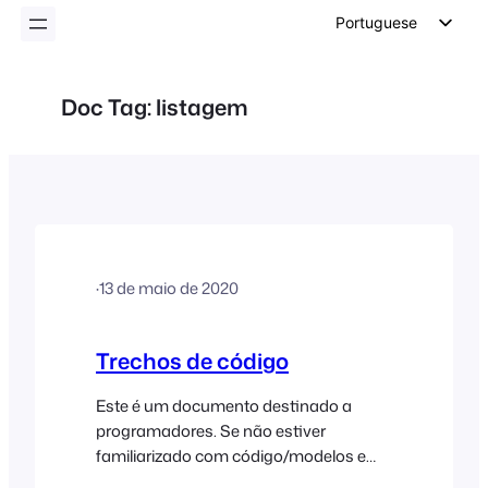
conteúdo
Portuguese
English
German
Doc Tag:
listagem
Dutch
Spanish
Italian
French
Polish
·
13 de maio de 2020
Czech
Greek
Trechos de código
Este é um documento destinado a
programadores. Se não estiver
familiarizado com código/modelos e
com a resolução de potenciais