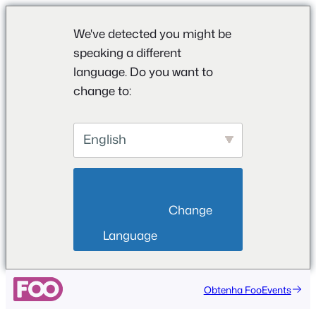
We've detected you might be
speaking a different
language. Do you want to
change to:
English
                        Change 
Language                    
Saltar
Obtenha FooEvents
para
o