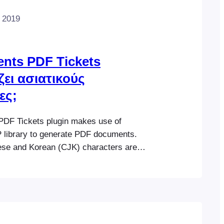
 2019
nts PDF Tickets
ει ασιατικούς
ες;
DF Tickets plugin makes use of
library to generate PDF documents.
se and Korean (CJK) characters are
 Tickets but only if the Firefly Sung font is
he steps to enable this font: