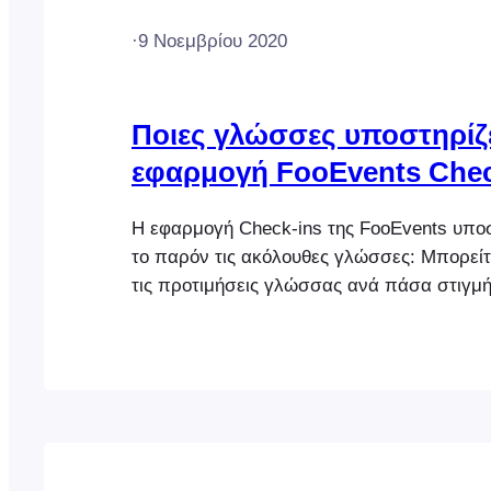
·
9 Νοεμβρίου 2020
Ποιες γλώσσες υποστηρίζε
εφαρμογή FooEvents Chec
Η εφαρμογή Check-ins της FooEvents υποσ
το παρόν τις ακόλουθες γλώσσες: Μπορείτ
τις προτιμήσεις γλώσσας ανά πάσα στιγμή
ρυθμίσεις της συσκευής σας, ώστε να χρησ
εφαρμογή Check-ins στην εγγενή έκδοση μ
υποστηριζόμενες γλώσσες