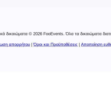
κά δικαιώματα © 2026 FooEvents. Όλα τα δικαιώματα διατ
ωση απορρήτου
|
Όροι και Προϋποθέσεις
|
Αποποίηση ευθ