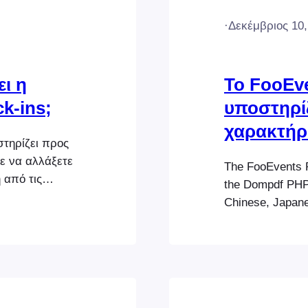
·
Δεκέμβριος 10,
ι η
Το FooEve
k-ins;
υποστηρίζ
χαρακτήρ
τηρίζει προς
ε να αλλάξετε
The FooEvents P
 από τις
the Dompdf PHP 
ιμοποιείτε την
Chinese, Japane
ιας από τις
supported in PDF
used. Here are t