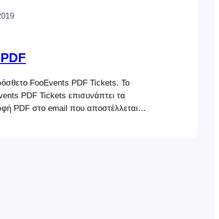
2019
 PDF
ρόσθετο FooEvents PDF Tickets. Το
ents PDF Tickets επισυνάπτει τα
ορφή PDF στο email που αποστέλλεται
οντες ή στους αγοραστές εισιτηρίων.
λέξετε να στείλετε μόνο το αρχείο PDF
κειμένου, ή να ρυθμίσετε το FooEvents
πτει το αρχείο PDF στο email με το
ορφή HTML. Ρύθμιση του FooEvents PDF