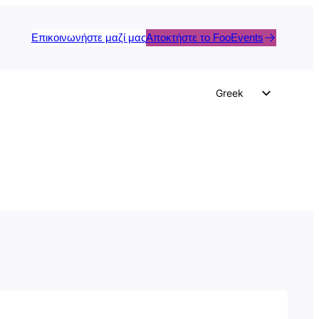
Επικοινωνήστε μαζί μας
Αποκτήστε το FooEvents
Greek
English
German
Dutch
Spanish
Italian
Portuguese
French
Polish
Czech