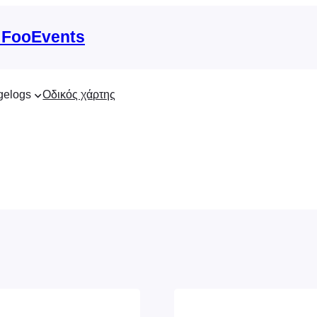
 FooEvents
gelogs
Οδικός χάρτης