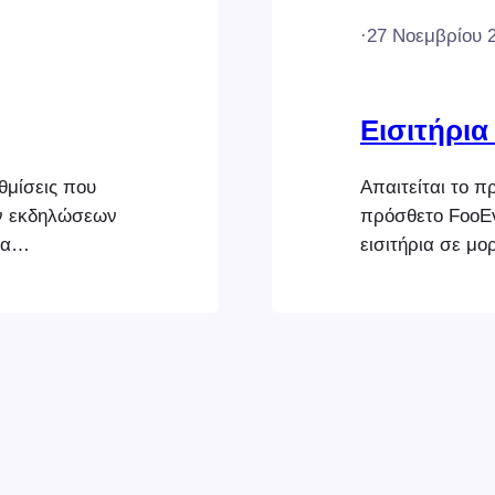
·
27 Νοεμβρίου 
Εισιτήρια
θμίσεις που
Απαιτείται το π
ων εκδηλώσεων
πρόσθετο FooEv
να
εισιτήρια σε μ
ής FooEvents
στους συμμετέχ
ύ διαμορφώσετε
Μπορείτε να επι
ην ενότητα
και ένα μήνυμα 
σας εκδήλωση.
ώστε να επισυνά
nts Απαιτείται
εισιτήριο σε μ
Tickets…