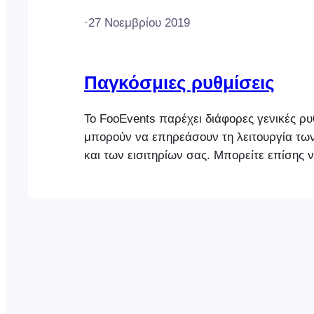
·
27 Νοεμβρίου 2019
Παγκόσμιες ρυθμίσεις
Το FooEvents παρέχει διάφορες γενικές ρυ
μπορούν να επηρεάσουν τη λειτουργία τ
και των εισιτηρίων σας. Μπορείτε επίσης 
προσαρμόσετε την εμφάνιση της εφαρμογ
Check-ins στις ρυθμίσεις του plugin. Αφο
τις ρυθμίσεις του FooEvents, μεταβείτε στ
Εκδηλώσεις για να ρυθμίσετε την πρώτη 
Άδεια χρήσης Κλειδί άδειας χρήσης FooEve
για αυτόματη […]