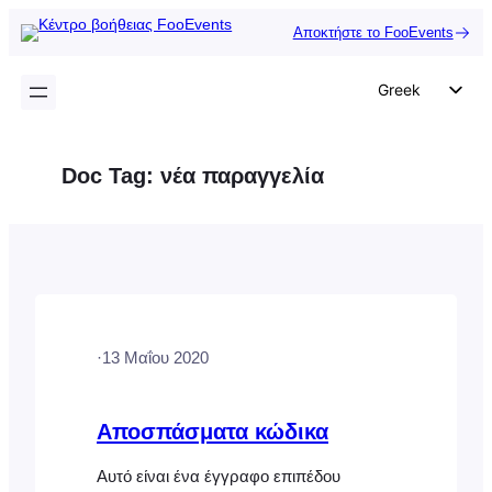
Μετάβαση
Αποκτήστε το FooEvents
στο
περιεχόμενο
Greek
English
German
Doc Tag:
νέα παραγγελία
Dutch
Spanish
Italian
Portuguese
French
·
13 Μαΐου 2020
Polish
Czech
Αποσπάσματα κώδικα
Αυτό είναι ένα έγγραφο επιπέδου