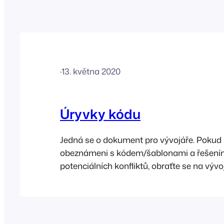
·
13. května 2020
Úryvky kódu
Jedná se o dokument pro vývojáře. Pokud 
obeznámeni s kódem/šablonami a řešen
potenciálních konfliktů, obraťte se na vývoj
obeznámen s FooEvents a/nebo WooCom
Důležité, nejprve si prosím přečtěte Tyto ú
poskytovány jako zdvořilostní informace 
součástí nabídky produktu FooEvents. Js