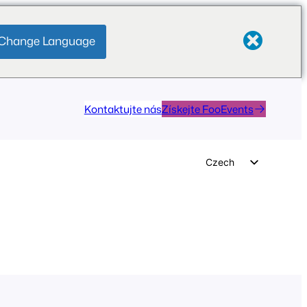
Change Language
Kontaktujte nás
Získejte FooEvents
Czech
English
German
Dutch
Spanish
Italian
Portuguese