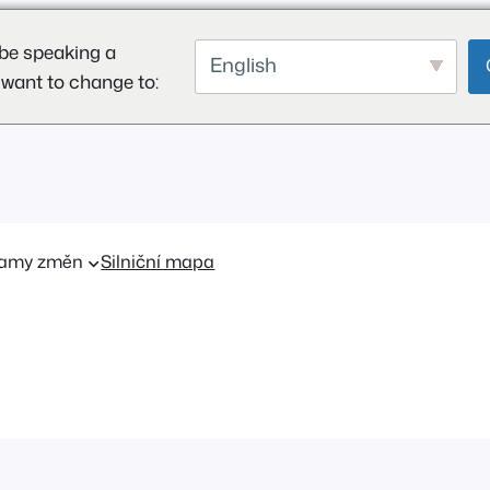
be speaking a
English
 want to change to:
amy změn
Silniční mapa