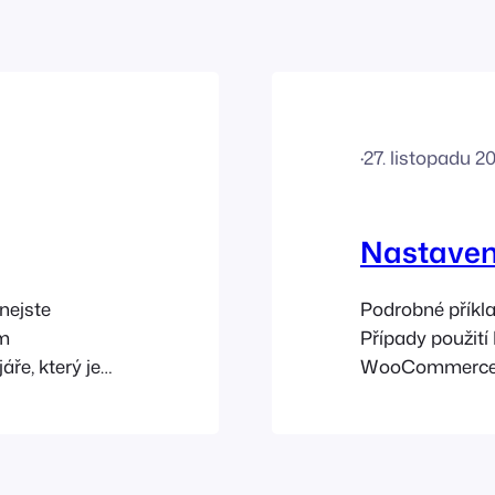
·
27. listopadu 2
Nastavení
nejste
Podrobné příkla
ím
Případy použití
áře, který je
WooCommerce a
merce.
fungovat jako u
ryvky jsou
vstupenky, kter
a nejsou
vytvořit událos
ou považovány
povolit funkci ud