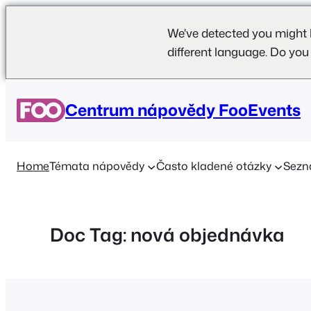
We've detected you might 
different language. Do you
Přeskočit
na
Centrum nápovědy FooEvents
obsah
Home
Témata nápovědy
Často kladené otázky
Sezn
Doc Tag:
nová objednávka