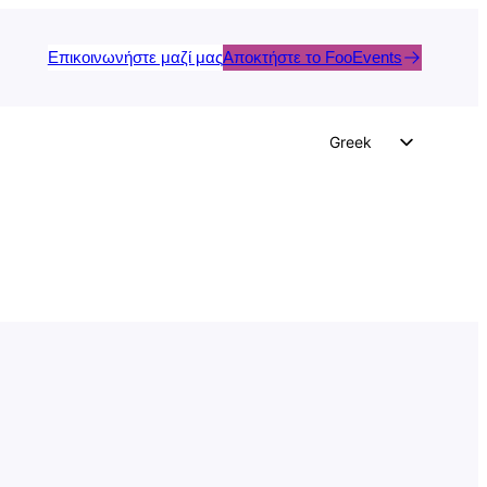
Επικοινωνήστε μαζί μας
Αποκτήστε το FooEvents
Greek
English
German
Dutch
Spanish
Italian
Portuguese
French
Polish
Czech