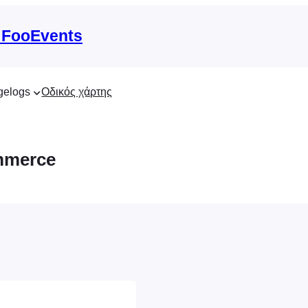
 FooEvents
gelogs
Οδικός χάρτης
mmerce