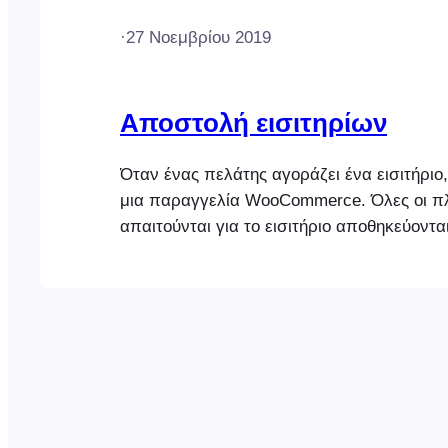
·
27 Νοεμβρίου 2019
Αποστολή εισιτηρίων
Όταν ένας πελάτης αγοράζει ένα εισιτήριο,
μια παραγγελία WooCommerce. Όλες οι π
απαιτούνται για το εισιτήριο αποθηκεύοντα
προσαρμοσμένο πεδίο που σχετίζεται με τ
Τα αποθηκευμένα δεδομένα μορφοποιούντ
συμβολοσειρά JSON. Όταν η κατάσταση τ
αλλάζει σε "Ολοκληρώθηκε" χρησιμοποιών
αλφαριθμητικό JSON, το FooEvents θα δημ