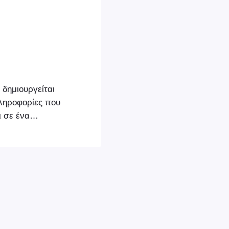
 δημιουργείται
ληροφορίες που
ι σε ένα
ην παραγγελία.
αι ως
ης παραγγελίας
τας το
ιουργήσει