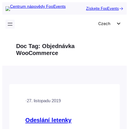
Přeskočit
Získejte FooEvents
na
obsah
Czech
English
German
Doc Tag:
Objednávka
Dutch
WooCommerce
Spanish
Italian
Portuguese
French
Polish
·
27. listopadu 2019
Greek
Odeslání letenky