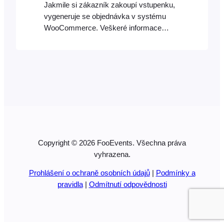
Jakmile si zákazník zakoupí vstupenku,
vygeneruje se objednávka v systému
WooCommerce. Veškeré informace
potřebné pro vstupenku se ukládají do
vlastního pole, které je s objednávkou
spojeno. Uložená data mají formát
řetězce JSON. Jakmile se stav
objednávky pomocí řetězce JSON změní
na ‘Dokončeno‘, systém FooEvents
vytvoří…
Copyright © 2026 FooEvents. Všechna práva
vyhrazena.
Prohlášení o ochraně osobních údajů
|
Podmínky a
pravidla
|
Odmítnutí odpovědnosti