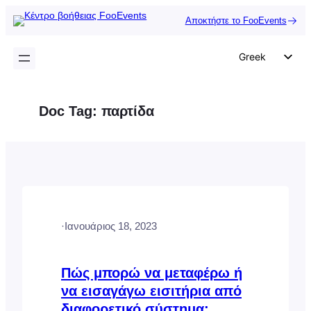
Μετάβαση
Αποκτήστε το FooEvents
στο
περιεχόμενο
Greek
English
German
Doc Tag:
παρτίδα
Dutch
Spanish
Italian
Portuguese
French
·
Ιανουάριος 18, 2023
Polish
Czech
Πώς μπορώ να μεταφέρω ή
να εισαγάγω εισιτήρια από
διαφορετικό σύστημα;