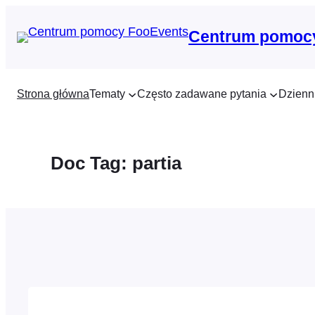
Przejdź
do
Centrum pomoc
treści
Strona główna
Tematy
Często zadawane pytania
Dzienn
Doc Tag:
partia