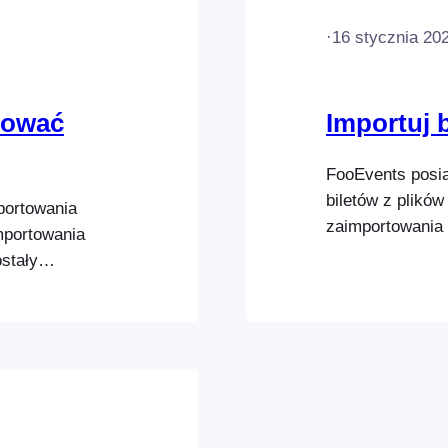
·
16 stycznia 20
tować
Importuj b
FooEvents posi
biletów z plikó
portowania
zaimportowania 
mportowania
Można je równie
ostały
dotyczących bi
 zaimportować
FooEvents. Aby 
wyeksportować
zainstalować wt
plik CSV [...]
Podsumowanie 