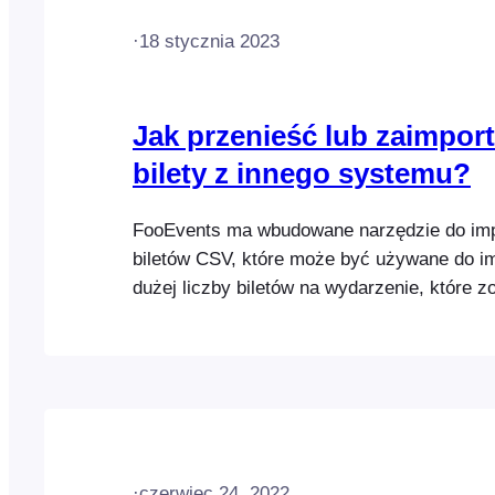
·
18 stycznia 2023
Jak przenieść lub zaimpor
bilety z innego systemu?
FooEvents ma wbudowane narzędzie do im
biletów CSV, które może być używane do i
dużej liczby biletów na wydarzenie, które z
wygenerowane w systemie innej firmy. Aby
bilety z innego systemu, należy najpierw 
informacje o biletach z innego systemu jako 
·
czerwiec 24, 2022