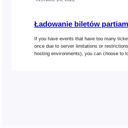
Ładowanie biletów partiam
If you have events that have too many ticket
once due to server limitations or restriction
hosting environments), you can choose to lo
smaller batches. By default, all tickets will 
single request, however, you can choose th
tickets that should load per…