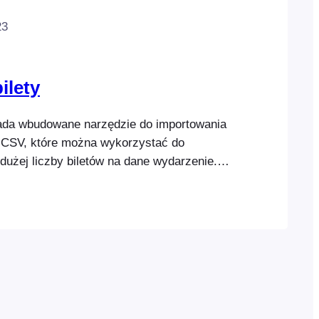
23
ilety
ada wbudowane narzędzie do importowania
w CSV, które można wykorzystać do
dużej liczby biletów na dane wydarzenie.
ż wykorzystać do przeniesienia danych
letów z systemu zewnętrznego do
zaimportować bilety, należy najpierw
yczkę FooEvents i utworzyć wydarzenie.
tutaj…