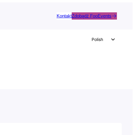
Kontakt
Zdobądź FooEvents
Polish
English
German
Dutch
Spanish
Italian
Portuguese
French
Czech
Greek