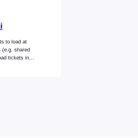
i
s to load at
s (e.g. shared
ad tickets in
be loaded in a
e amount of