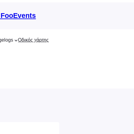
 FooEvents
gelogs
Οδικός χάρτης