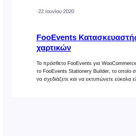
·
22 Ιουνίου 2020
FooEvents Κατασκευαστή
χαρτικών
Το πρόσθετο FooEvents για WooCommerce
το FooEvents Stationery Builder, το οποίο 
να σχεδιάζετε και να εκτυπώνετε εύκολα ε
ετικέτες ονομάτων, βραχιολάκια, εισιτήρια,
εξατομικευμένες ετικέτες μέσω μιας διαισθ
διεπαφής τύπου «drag & drop». Μπορείτε 
προσαρμόσετε τη διάταξη επιλέγοντας μια
προκαθορισμένη μορφή με τον αριθμό των
θα εκτυπωθούν σε κάθε…