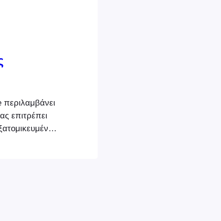
ς
 περιλαμβάνει
σας επιτρέπει
ξατομικευμένες
 καρτέλες και
ητικής
να
 εισιτηρίων που