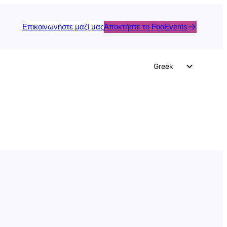
Επικοινωνήστε μαζί μας
Αποκτήστε το FooEvents
Greek
English
German
Dutch
Spanish
Italian
Portuguese
French
Polish
Czech