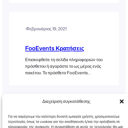
θα επιλέγονται αυτόματα οι σωστές
θέσεις στις αναπτυσσόμενες λίστες
ημερομηνίας και ώρας όταν η σελίδα
επαναφορτώνεται. Το demo του Drive-in
·
Φεβρουάριος 19, 2021
Cinema είναι ένα παράδειγμα
εκδήλωσης που λειτουργεί με αυτόν τον
τρόπο. Ακολουθούν οι οδηγίες για το πώς
FooEvents Κρατήσεις
να
Επισκεφθείτε τη σελίδα πληροφοριών του
πρόσθετου ή αγοράστε το ως μέρος ενός
πακέτου. Το πρόσθετο FooEvents
Bookings επεκτείνει τις λειτουργίες του
FooEvents, προσθέτοντας τη δυνατότητα
δημιουργίας προϊόντων προς κράτηση,
όπως επαναλαμβανόμενες εκδηλώσεις,
Διαχείριση συγκατάθεσης
πρόσβαση σε χώρους και άλλες
υπηρεσίες προς κράτηση με
Για να παρέχουμε την καλύτερη δυνατή εμπειρία χρήστη, χρησιμοποιούμε
συγκεκριμένη ημερομηνία και ώρα. Το
τεχνολογίες όπως τα cookies για την αποθήκευση ή/και την πρόσβαση σε
πρόσθετο FooEvents Bookings μπορεί
πληροφορίες της συσκευής. Η συγκατάθεση σε αυτές τις τεχνολογίες θα μας