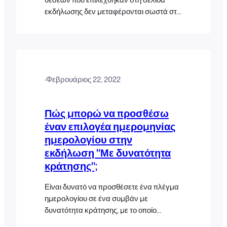
εκδήλωσης δεν μεταφέρονται σωστά στη
σελίδα πληρωμής, τότε αυτό μπορεί να
οφείλεται σε σύγκρουση ή ρύθμιση στο
θέμα σας ή σε άλλο πρόσθετο τρίτου
μέρους. Εάν χρησιμοποιείτε το θέμα
Flatsome θα πρέπει να
·
Φεβρουάριος 22, 2022
απενεργοποιήσετε το "Floating field
labels" [...]
Πώς μπορώ να προσθέσω
έναν επιλογέα ημερομηνίας
ημερολογίου στην
εκδήλωση "Με δυνατότητα
κράτησης";
Είναι δυνατό να προσθέσετε ένα πλέγμα
ημερολογίου σε ένα συμβάν με
δυνατότητα κράτησης, με το οποίο
κάνοντας κλικ σε μια συγκεκριμένη θέση