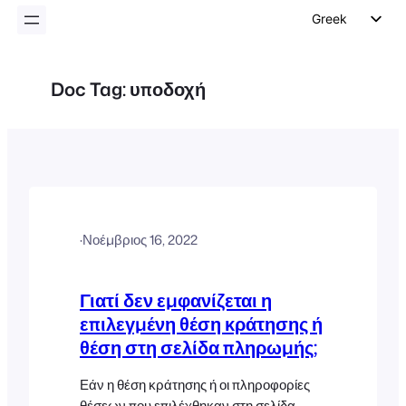
Greek
English
German
Doc Tag:
υποδοχή
Dutch
Spanish
Italian
Portuguese
French
·
Νοέμβριος 16, 2022
Polish
Czech
Γιατί δεν εμφανίζεται η
επιλεγμένη θέση κράτησης ή
θέση στη σελίδα πληρωμής;
Εάν η θέση κράτησης ή οι πληροφορίες
θέσεων που επιλέχθηκαν στη σελίδα