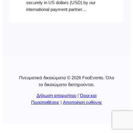
securely in US dollars (USD) by our
international payment partner
Stripe (Visa, Mastercard, American
Express, Discover, Diners Club and JCB
are accepted). South African
customers will be charged in South Africa
rand (ZAR) and payments will be
processed securely by Paystack (Visa,
MasterCard, American Express and
Verve are accepted). Value Added Tax
(VAT) at…
Πνευματικά δικαιώματα © 2026 FooEvents. Όλα
τα δικαιώματα διατηρούνται.
Δήλωση απορρήτου
|
Όροι και
Προϋποθέσεις
|
Αποποίηση ευθύνης