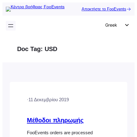
Μετάβαση
Αποκτήστε το FooEvents
στο
περιεχόμενο
Greek
English
German
Doc Tag:
USD
Dutch
Spanish
Italian
Portuguese
French
·
11 Δεκεμβρίου 2019
Polish
Czech
Μέθοδοι πληρωμής
FooEvents orders are processed