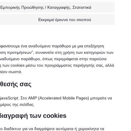
στην
youtube
, Εμπορικής Προώθησης / Καταγραφής, Στατιστικά
Συναίνεση
υπηρεσία
για
facebook
Εκκρεμεί έρευνα του σκοπού
Consent
την
to
υπηρεσία
service
linkedin
#!trpst#trp-
εμφανίσουμε ένα αναδυόμενο παράθυρο με μια επεξήγηση
gettext-
κευση προτιμήσεων", συναινείτε στη χρήση των κατηγοριών των
data-
αναδυόμενο παράθυρο, όπως περιγράφεται στην παρούσα
trpgettextoriginal
ήση των cookies μέσω του προγράμματος περιήγησής σας, αλλά
πλέον σωστά.
άθεσής σας
javaScript. Στο AMP (Accelerated Mobile Pages) μπορείτε να
μέρος της σελίδας.
διαγραφή των cookies
διαδίκτυο για να διαγράψετε αυτόματα ή χειροκίνητα τα