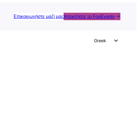
Επικοινωνήστε μαζί μας
Αποκτήστε το FooEvents
Greek
English
German
Dutch
Spanish
Italian
Portuguese
French
Polish
Czech