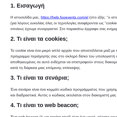
1. Εισαγωγή
Η ιστοσελίδα μας,
https://help.fooevents.com/el
(στο εξής: “ο ιστ
(για λόγους ευκολίας όλες οι τεχνολογίες αναφέρονται ως “cooki
οποίους έχουμε συνεργαστεί. Στο παρακάτω έγγραφο σας ενημερ
2. Τι είναι τα cookies;
Το cookie είναι ένα μικρό απλό αρχείο που αποστέλλεται μαζί με
πρόγραμμα περιήγησής σας στο σκληρό δίσκο του υπολογιστή σ
αποθηκευμένες σε αυτό ενδέχεται να επιστραφούν στους διακομι
κατά τη διάρκεια μιας επόμενης επίσκεψης.
3. Τι είναι τα σενάρια;
Ένα σενάριο είναι ένα κομμάτι κώδικα προγράμματος που χρησιμο
και διαδραστικά. Αυτός ο κώδικας εκτελείται στον διακομιστή μα
4. Τι είναι το web beacon;
Ένα web beacon (ή μια ετικέτα pixel) είναι ένα μικρό, αόρατο κο