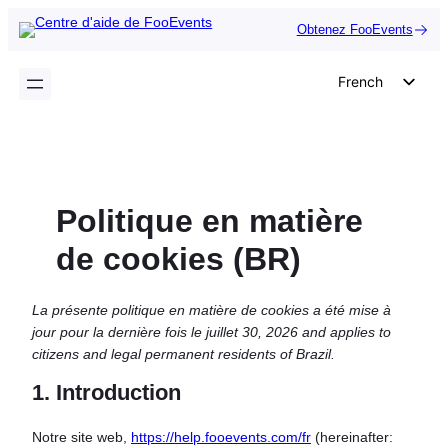
Aller
Obtenez FooEvents
au
contenu
French
English
German
Dutch
Politique en matière
Spanish
Italian
de cookies (BR)
Portuguese
La présente politique en matière de cookies a été mise à
Polish
jour pour la dernière fois le juillet 30, 2026 and applies to
Czech
citizens and legal permanent residents of Brazil.
Greek
1. Introduction
Notre site web,
https://help.fooevents.com/fr
(hereinafter: