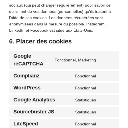
sociaux (qui peut changer régulièrement) pour savoir ce
qu'ils font de vos données (personnelles) qu'ils traitent à
l'aide de ces cookies. Les données récupérées sont
anonymisées dans la mesure du possible. Instagram,
LinkedIn et Facebook est situé aux États-Unis.
6. Placer des cookies
Google
Fonctionnel, Marketing
Consentement
reCAPTCHA
au
Complianz
service
Fonctionnel
Consentement
google-
au
WordPress
Fonctionnel
recaptcha
Consentement
service
au
complianz
Google Analytics
Statistiques
Consentement
service
au
wordpress
Sourcebuster JS
Statistiques
Consentement
service
au
google-
LiteSpeed
Fonctionnel
Consent
service
analytics