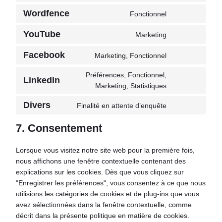
to
sourcebuster-
Wordfence
Fonctionnel
Consentement
service
js
au
litespeed
YouTube
Marketing
Consentement
service
au
wordfence
Facebook
Marketing, Fonctionnel
Consentement
service
au
youtube
Préférences, Fonctionnel,
LinkedIn
service
Consentement
Marketing, Statistiques
facebook
au
Divers
Finalité en attente d’enquête
service
Consent
linkedin
to
7. Consentement
service
#!trpst#trp-
Lorsque vous visitez notre site web pour la première fois,
gettext-
nous affichons une fenêtre contextuelle contenant des
data-
explications sur les cookies. Dès que vous cliquez sur
trpgettextorigi
"Enregistrer les préférences", vous consentez à ce que nous
utilisions les catégories de cookies et de plug-ins que vous
avez sélectionnées dans la fenêtre contextuelle, comme
décrit dans la présente politique en matière de cookies.