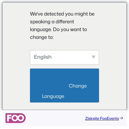
We've detected you might be
speaking a different
language. Do you want to
change to:
English
                        Change 
Language                    
Přeskočit
Získejte FooEvents
na
obsah