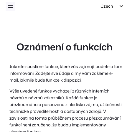
Czech
English
German
Dutch
Oznámení o funkcích
Spanish
Italian
Portuguese
Jakmile spustíme funkce, které vás zajímají, budete o tom
informováni. Zadejte své údaje a my vám zašleme e-
French
mail, jakmile bude funkce k dispozici.
Polish
Výše uvedené funkce vycházejí z různých interních
Greek
návrhů a návrhů zákazníků. Každá funkce je
přezkoumána a posouzena z hlediska zájmu, užitečnosti,
technické proveditelnosti a dostupných zdrojů. V
závislosti na tomto průběžném procesu přezkoumávání
funkcí není zaručeno, že budou implementovány
všechny funkce.