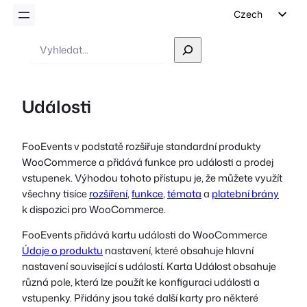
Czech
English
Vyhledávání
German
Dutch
Události
Spanish
Italian
FooEvents v podstatě rozšiřuje standardní produkty
Portuguese
WooCommerce a přidává funkce pro události a prodej
French
vstupenek. Výhodou tohoto přístupu je, že můžete využít
všechny tisíce
rozšíření
,
funkce
,
témata
a
platební brány
Polish
k dispozici pro WooCommerce.
Greek
FooEvents přidává kartu události do WooCommerce
Údaje o produktu
nastavení, které obsahuje hlavní
nastavení související s událostí. Karta Událost obsahuje
různá pole, která lze použít ke konfiguraci události a
vstupenky. Přidány jsou také další karty pro některé