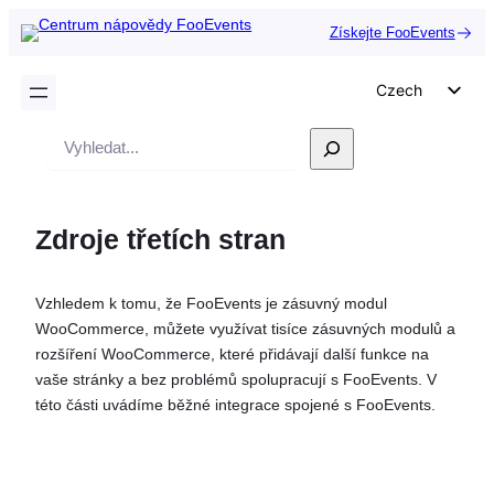
Získejte FooEvents
Czech
English
Vyhledávání
German
Dutch
Zdroje třetích stran
Spanish
Italian
Vzhledem k tomu, že FooEvents je zásuvný modul
Portuguese
WooCommerce, můžete využívat tisíce zásuvných modulů a
French
rozšíření WooCommerce, které přidávají další funkce na
vaše stránky a bez problémů spolupracují s FooEvents. V
Polish
této části uvádíme běžné integrace spojené s FooEvents.
Greek