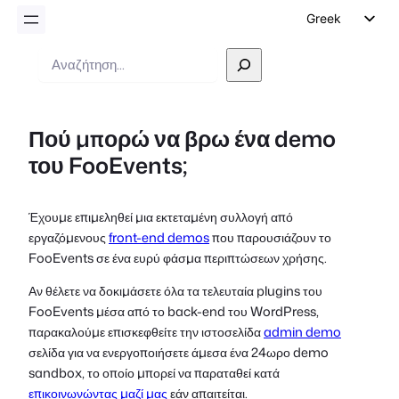
Greek
English
Αναζήτηση
German
Dutch
Πού μπορώ να βρω ένα demo
Spanish
του FooEvents;
Italian
Portuguese
Έχουμε επιμεληθεί μια εκτεταμένη συλλογή από
French
εργαζόμενους
front-end demos
που παρουσιάζουν το
Polish
FooEvents σε ένα ευρύ φάσμα περιπτώσεων χρήσης.
Czech
Αν θέλετε να δοκιμάσετε όλα τα τελευταία plugins του
FooEvents μέσα από το back-end του WordPress,
παρακαλούμε επισκεφθείτε την ιστοσελίδα
admin demo
σελίδα για να ενεργοποιήσετε άμεσα ένα 24ωρο demo
sandbox, το οποίο μπορεί να παραταθεί κατά
επικοινωνώντας μαζί μας
εάν απαιτείται.