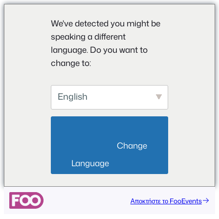
We've detected you might be
speaking a different
language. Do you want to
change to:
English
                        Change 
Language                    
Αποκτήστε το FooEvents