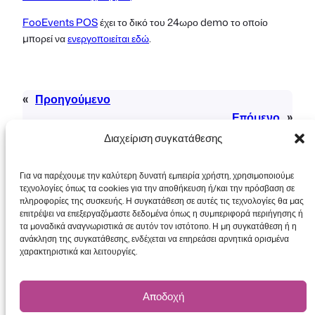
FooEvents POS
έχει το δικό του 24ωρο demo το οποίο
μπορεί να
ενεργοποιείται εδώ
.
«
Προηγούμενο
Επόμενο
»
Διαχείριση συγκατάθεσης
Για να παρέχουμε την καλύτερη δυνατή εμπειρία χρήστη, χρησιμοποιούμε
τεχνολογίες όπως τα cookies για την αποθήκευση ή/και την πρόσβαση σε
πληροφορίες της συσκευής. Η συγκατάθεση σε αυτές τις τεχνολογίες θα μας
επιτρέψει να επεξεργαζόμαστε δεδομένα όπως η συμπεριφορά περιήγησης ή
τα μοναδικά αναγνωριστικά σε αυτόν τον ιστότοπο. Η μη συγκατάθεση ή η
Πνευματικά δικαιώματα © 2026 FooEvents. Όλα
ανάκληση της συγκατάθεσης, ενδέχεται να επηρεάσει αρνητικά ορισμένα
τα δικαιώματα διατηρούνται.
χαρακτηριστικά και λειτουργίες.
Δήλωση απορρήτου
|
Όροι και
Προϋποθέσεις
|
Αποποίηση ευθύνης
Αποδοχή