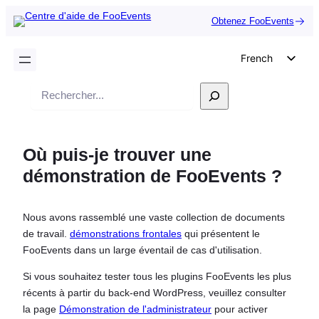
Obtenez FooEvents
French
English
Recherche
German
Dutch
Où puis-je trouver une
Spanish
démonstration de FooEvents ?
Italian
Portuguese
Nous avons rassemblé une vaste collection de documents
Polish
de travail.
démonstrations frontales
qui présentent le
Czech
FooEvents dans un large éventail de cas d'utilisation.
Greek
Si vous souhaitez tester tous les plugins FooEvents les plus
récents à partir du back-end WordPress, veuillez consulter
la page
Démonstration de l'administrateur
pour activer