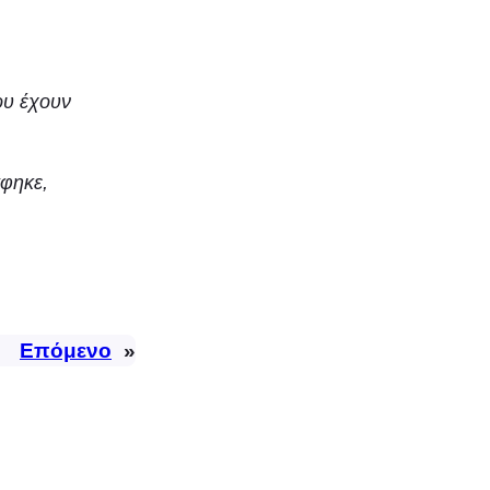
ου έχουν
άφηκε,
Επόμενο
»