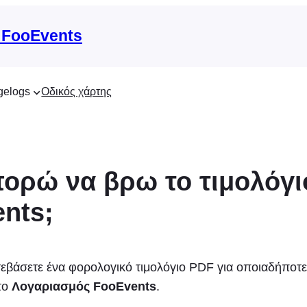
 FooEvents
gelogs
Οδικός χάρτης
ορώ να βρω το τιμολόγι
nts;
τεβάσετε ένα φορολογικό τιμολόγιο PDF για οποιαδήποτ
το
Λογαριασμός FooEvents
.