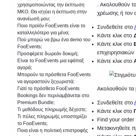
η
. Ακολουθούν τα
χρησιμοποιώντας την έκπτωση
ΜΚΟ. Θα ισχύει η έκπτωση στην
χρέωσης ή τον α
ανανέωσή μου;
Ποιο προϊόν FooEvents είναι το
Συνδεθείτε στο
καταλληλότερο για μένα;
Κάντε κλικ στο
Πού μπορώ να βρω ένα demo του
Κάντε κλικ στο
FooEvents;
επιχειρησιακών
Προσφέρετε δωρεάν δοκιμή;
Κάντε κλικ στο
Είναι το FooEvents μια εφάπαξ
αγορά;
Μπορούν τα πρόσθετα FooEvents
να αγοραστούν ξεχωριστά;
Ακολουθούν τα 
Γιατί το πρόσθετο FooEvents
Bookings δεν περιλαμβάνεται στο
Συνδεθείτε στο
Premium Bundle;
Τι μεθόδους πληρωμής δέχεστε;
Κάντε κλικ στο
Τι πύλες πληρωμής υποστηρίζει
Find your order 
το FooEvents;
Μετακινηθείτε 
Ποια είναι η πολιτική επιστροφής