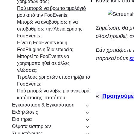
Κάντε κλικ στο
χρημάτων σας;
Πού μπορώ να βρω το τιμολόγιό
μου από την FooEvents;
Μπορώ να αναβαθμίσω ή να
Σημείωση: θα μπ
υποβαθμίσω την Άδεια χρήσης
ολοκληρωθεί, α
FooEvents;
Είναι η FooEvents και η
Εάν χρειάζεστε 
FooPlugins η ίδια εταιρεία;
Μπορεί το FooEvents να
παρακαλούμε
ε
χρησιμοποιηθεί σε άλλες
γλώσσες;
Τι ρόλους χρηστών υποστηρίζει το
FooEvents;
Πού μπορώ να λάβω μια αναφορά
«
Προηγούμε
κατάστασης ιστοτόπου;
Εγκατάσταση & Εγκατάσταση
Εκδηλώσεις
Εισιτήρια
Θέματα εισιτηρίων
Συμμετέχοντες