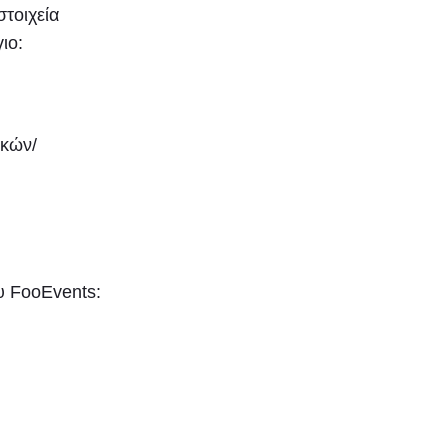
στοιχεία
ιο:
ικών/
υ FooEvents: