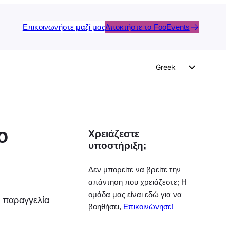
Επικοινωνήστε μαζί μας
Αποκτήστε το FooEvents
Greek
English
German
Dutch
ο
Χρειάζεστε
Spanish
υποστήριξη;
Italian
Portuguese
Δεν μπορείτε να βρείτε την
απάντηση που χρειάζεστε; Η
French
ομάδα μας είναι εδώ για να
ε παραγγελία
Polish
βοηθήσει,
Επικοινώνησε!
Czech