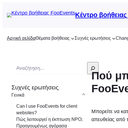
Κέντρο βοήθειας
Αρχική σελίδα
Θέματα βοήθειας
Συχνές ερωτήσεις
Chan
Α
Πού μπ
ν
α
FooEve
Συχνές ερωτήσεις
ζ
Γενικά
ή
τ
Can I use FooEvents for client
Μπορείτε να κα
websites?
η
απευθείας από 
Πώς λειτουργεί η έκπτωση NPO;
σ
Προηγουμένως αγόρασα